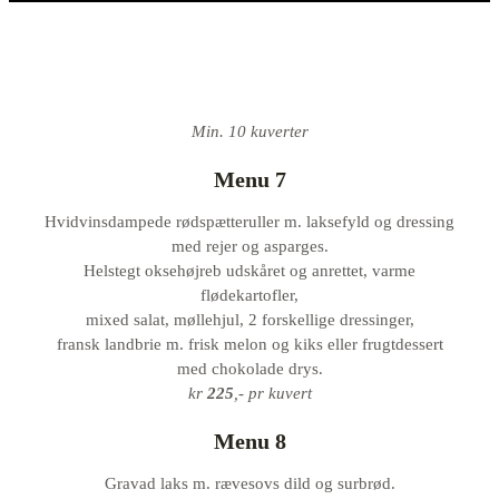
Min. 10 kuverter​
Menu 7
Hvidvinsdampede rødspætteruller m. laksefyld og dressing
med rejer og asparges.
Helstegt oksehøjreb udskåret og anrettet, varme
flødekartofler,
mixed salat, møllehjul, 2 forskellige dressinger,
fransk landbrie m. frisk melon og kiks eller frugtdessert
med chokolade drys.
kr
225
,- pr kuvert
Menu 8
Gravad laks m. rævesovs dild og surbrød.