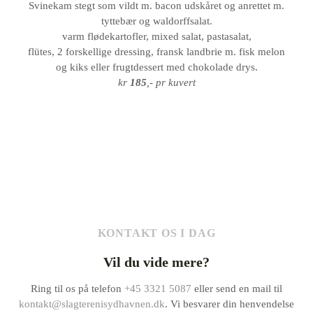
Svinekam stegt som vildt m. bacon udskåret og anrettet m.
tyttebær og waldorffsalat.
varm flødekartofler, mixed salat, pastasalat,
flütes, 2 forskellige dressing, fransk landbrie m. fisk melon
og kiks eller frugtdessert med chokolade drys.
kr
185
,- pr kuvert
KONTAKT OS I DAG
Vil du vide mere?
Ring til os på telefon
+45 3321 5087
eller send en mail til
kontakt@slagterenisydhavnen.dk
. Vi besvarer din henvendelse