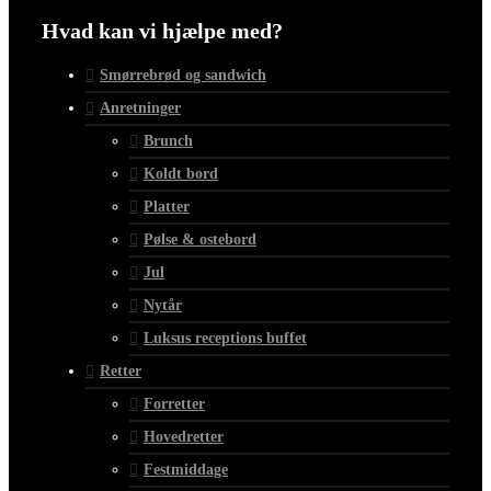
Hvad kan vi hjælpe med?
Smørrebrød og sandwich
Anretninger
Brunch
Koldt bord
Platter
Pølse & ostebord
Jul
Nytår
Luksus receptions buffet
Retter
Forretter
Hovedretter
Festmiddage