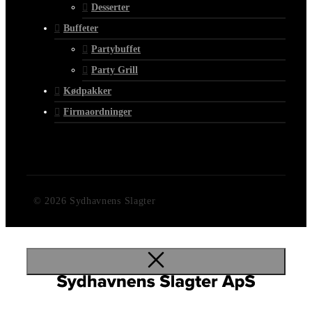
Desserter
Buffeter
Partybuffet
Party Grill
Kødpakker
Firmaordninger
© 2026 Sydhavnens Slagter