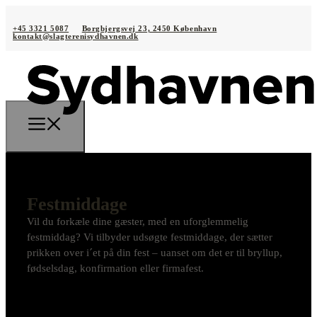
+45 3321 5087
Borgbjergsvej 23, 2450 København
kontakt@slagterenisydhavnen.dk
Festmiddage
Vil du forkæle dine gæster, med en uforglemmelig
festmiddag? Vi tilbyder udsøgte festmiddage, der sætter
prikken over i´et på din fest – uanset om det er til bryllup,
fødselsdag, konfirmation eller firmafest.