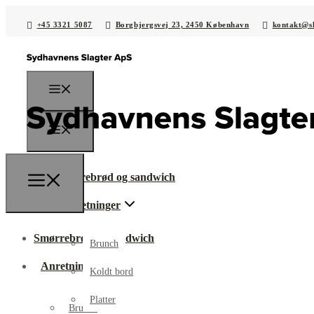
+45 3321 5087
Borgbjergsvej 23, 2450 København
kontakt@sl
Smørrebrød og sandwich
Anretninger
Smørrebrød og sandwich
Brunch
Anretninger
Koldt bord
Platter
Brunch